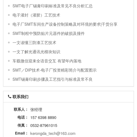
SMT电子厂锡膏印刷标准及常见不良分析汇总
电子灌封（灌胶）工艺技术
电子厂SMT车间生产设备控制策略及对环境的要求|干货分享
SMT制程中预防贴片元器件的破损及撞件
一文读懂三防漆工艺技术
一文了解光通讯光模块知识
车载微信迎来全语音交互 有望年内落地
SMT／DIP技术-电子厂投资精彩简介与配置图示
SMT锡膏印刷步骤及工艺指引与标准及常不良
联系我们
联系人：
张经理
电话：
157 6398 8890
传真：
0532-87961015
Email：
kerongda_tech@163.com