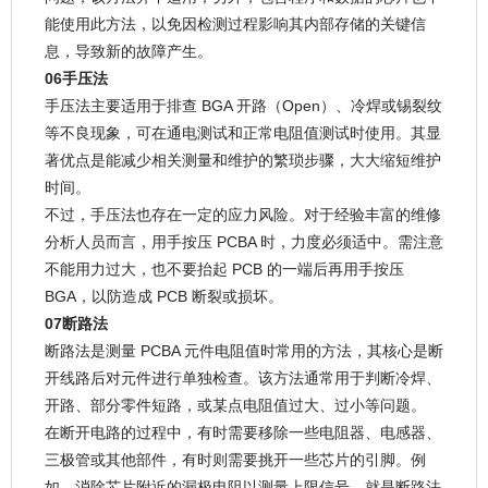
能使用此方法，以免因检测过程影响其内部存储的关键信
息，导致新的故障产生。
06手压法
手压法主要适用于排查 BGA 开路（Open）、冷焊或锡裂纹
等不良现象，可在通电测试和正常电阻值测试时使用。其显
著优点是能减少相关测量和维护的繁琐步骤，大大缩短维护
时间。
不过，手压法也存在一定的应力风险。对于经验丰富的维修
分析人员而言，用手按压 PCBA 时，力度必须适中。需注意
不能用力过大，也不要抬起 PCB 的一端后再用手按压
BGA，以防造成 PCB 断裂或损坏。
07断路法
断路法是测量 PCBA 元件电阻值时常用的方法，其核心是断
开线路后对元件进行单独检查。该方法通常用于判断冷焊、
开路、部分零件短路，或某点电阻值过大、过小等问题。
在断开电路的过程中，有时需要移除一些电阻器、电感器、
三极管或其他部件，有时则需要挑开一些芯片的引脚。例
如，消除芯片附近的漏极电阻以测量上限信号，就是断路法