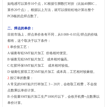
如电感可以算作10个点，IC根据引脚数打对折（比如40脚IC，
算作20个点）。根据以上方法，就可以很轻松地计算出整个
PCB板的总焊点数了。
二、焊点的单价：
目前市场上，焊点单价各有不同，从0.008~0.03元/焊点的价钱
都有，这个取决于以下条件：
1
.单价按工艺：
A 锡膏
有铅SMT贴片加工
价格相对便宜。
B 锡膏无铅SMT贴片加工 成本相对偏高。
C 红胶环保SMT贴片加工 成本相对较低。
D 锡膏红胶双工艺SMT贴片加工 成本高，工艺相对较麻烦。
2
.按订单的数量：
A 常见的
SMT贴片打样加工
3－20片，会收取工程费，不会按
点数乘以单价计算。
B
小批量SMT贴片加工
生产1000片以下，会收开机费+点数乘以
单价计算。