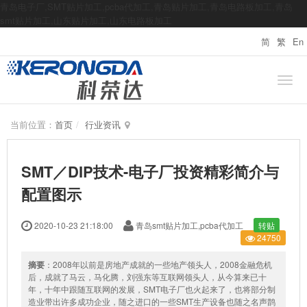
青岛电子厂,SMT贴片加工,pcba代加工,青岛贴片加工,青岛电路板加工,青岛
smt贴片加工,山东贴片加工,山东电路板加工
简
繁
En
当前位置：
首页
行业资讯
SMT／DIP技术-电子厂投资精彩简介与
配置图示
2020-10-23 21:18:00
青岛smt贴片加工,pcba代加工
转贴
24750
摘要
：2008年以前是房地产成就的一些地产领头人，2008金融危机
后，成就了马云，马化腾，刘强东等互联网领头人，从今算来已十
年，十年中跟随互联网的发展，SMT电子厂也火起来了，也将部分制
造业带出许多成功企业，随之进口的一些SMT生产设备也随之名声鹊