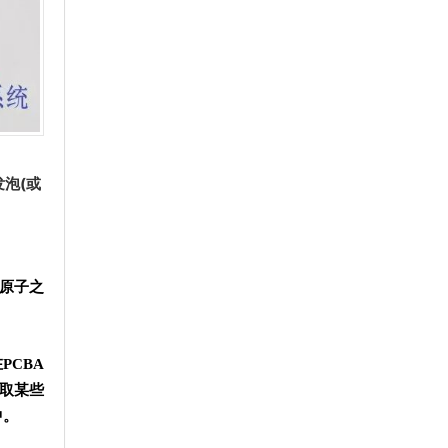
泡(或
原子之
CBA
取某些
中。