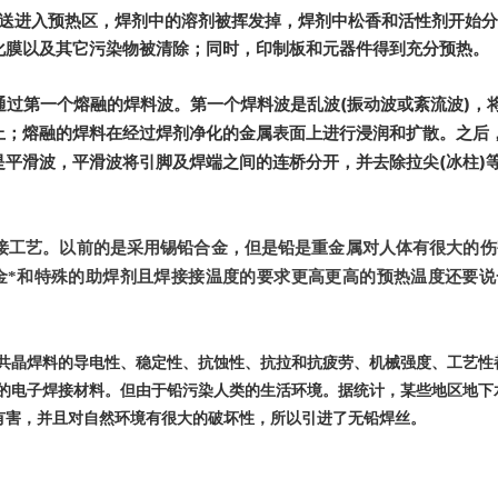
爪传送进入预热区，焊剂中的溶剂被挥发掉，焊剂中松香和活性剂开始
化膜以及其它污染物被清除；同时，印制板和元器件得到充分预热。
通过第一个熔融的焊料波。第一个焊料波是乱波(振动波或紊流波)，
上；熔融的焊料在经过焊剂净化的金属表面上进行浸润和扩散。之后
平滑波，平滑波将引脚及焊端之间的连桥分开，并去除拉尖(冰柱)
接工艺。以前的是采用锡铅合金，但是铅是重金属对人体有很大的伤
金*和特殊的助焊剂且焊接接温度的要求更高更高的预热温度还要说
共晶焊料的导电性、稳定性、抗蚀性、抗拉和抗疲劳、机械强度、工艺性
的电子焊接材料。但由于铅污染人类的生活环境。据统计，某些地区地下
体有害，并且对自然环境有很大的破坏性，所以引进了无铅焊丝。