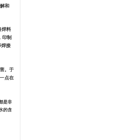
分解和
将焊料
，印制
等焊接
害。于
一点在
都是非
水的含