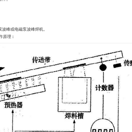
是双波峰或电磁泵波峰焊机。
作原理
: