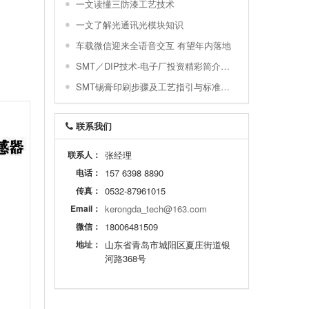
一文读懂三防漆工艺技术
一文了解光通讯光模块知识
车载微信迎来全语音交互 有望年内落地
SMT／DIP技术-电子厂投资精彩简介与配置图示
SMT锡膏印刷步骤及工艺指引与标准及常不良
联系我们
联系人：
张经理
电话：
157 6398 8890
传真：
0532-87961015
Email：
kerongda_tech@163.com
微信：
18006481509
地址：
山东省青岛市城阳区夏庄街道银
河路368号