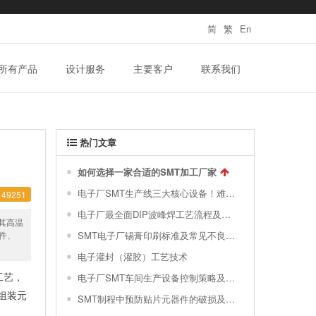
简
繁
En
所有产品
设计服务
主要客户
联系我们
热门文章
如何选择一家合适的SMT加工厂家
电子厂SMT生产线三大核心设备！难得一见的SMT制程关键工艺视频！
49251
电子厂最全面DIP波峰焊工艺流程及波峰焊接的缺陷不良原因分析 !
其高温
件、
SMT电子厂锡膏印刷标准及常见不良分析汇总
电子灌封（灌胶）工艺技术
电子厂SMT车间生产设备控制策略及对环境的要求|干货分享
工艺，
组装元
SMT制程中预防贴片元器件的破损及撞件