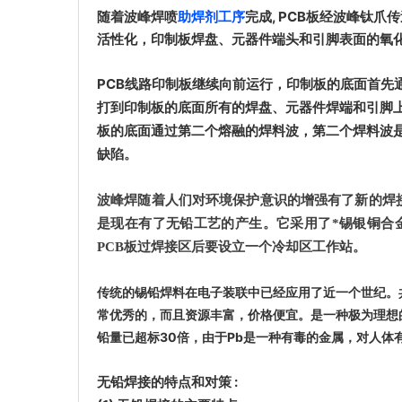
随着波峰焊喷
助焊剂工序
完成, PCB板经波峰钛
活性化，印制板焊盘、元器件端头和引脚表面的氧
PCB线路印制板继续向前运行，印制板的底面首先
打到印制板的底面所有的焊盘、元器件焊端和引脚
板的底面通过第二个熔融的焊料波，第二个焊料波是
缺陷
。
波峰焊随着人们对环境保护意识的增强有了新的焊
是现在有了无铅工艺的产生。它采用了*锡银铜合
PCB板过焊接区后要设立一个冷却区工作站
。
传统的锡铅焊料在电子装联中已经应用了近一个世纪。
常优秀的，而且资源丰富，价格便宜。是一种极为理想
铅量已超标30倍，由于Pb是一种有毒的金属，对人
无铅焊接的特点和对策
: