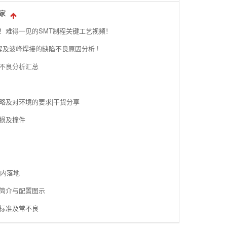
家
！难得一见的SMT制程关键工艺视频！
程及波峰焊接的缺陷不良原因分析 !
见不良分析汇总
略及对环境的要求|干货分享
破损及撞件
年内落地
彩简介与配置图示
与标准及常不良