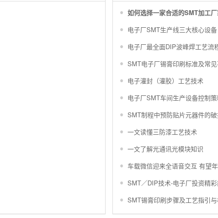
如何选择一家合适的SMT加工厂
电子厂SMT生产线三大核心设备
？
电子厂最全面DIP波峰焊工艺流
SMT电子厂锡膏印刷标准及常
电子灌封（灌胶）工艺技术
电子厂SMT车间生产设备控制策
SMT制程中预防贴片元器件的
一文读懂三防漆工艺技术
一文了解光通讯光模块知识
车载微信迎来全语音交互 有望
SMT／DIP技术-电子厂投资精
SMT锡膏印刷步骤及工艺指引