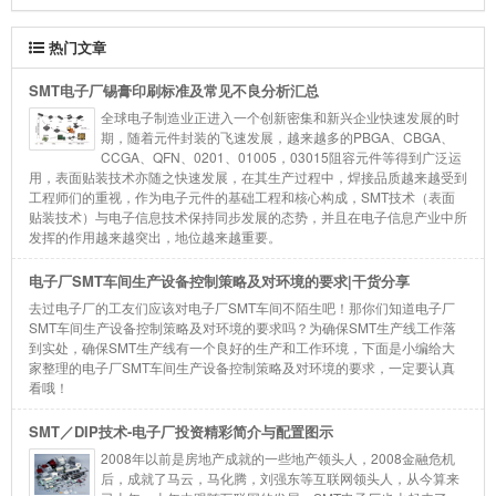
热门文章
SMT电子厂锡膏印刷标准及常见不良分析汇总
全球电子制造业正进入一个创新密集和新兴企业快速发展的时
期，随着元件封装的飞速发展，越来越多的PBGA、CBGA、
CCGA、QFN、0201、01005，03015阻容元件等得到广泛运
用，表面贴装技术亦随之快速发展，在其生产过程中，焊接品质越来越受到
工程师们的重视，作为电子元件的基础工程和核心构成，SMT技术（表面
贴装技术）与电子信息技术保持同步发展的态势，并且在电子信息产业中所
发挥的作用越来越突出，地位越来越重要。
电子厂SMT车间生产设备控制策略及对环境的要求|干货分享
去过电子厂的工友们应该对电子厂SMT车间不陌生吧！那你们知道电子厂
SMT车间生产设备控制策略及对环境的要求吗？为确保SMT生产线工作落
到实处，确保SMT生产线有一个良好的生产和工作环境，下面是小编给大
家整理的电子厂SMT车间生产设备控制策略及对环境的要求，一定要认真
看哦！
SMT／DIP技术-电子厂投资精彩简介与配置图示
2008年以前是房地产成就的一些地产领头人，2008金融危机
后，成就了马云，马化腾，刘强东等互联网领头人，从今算来