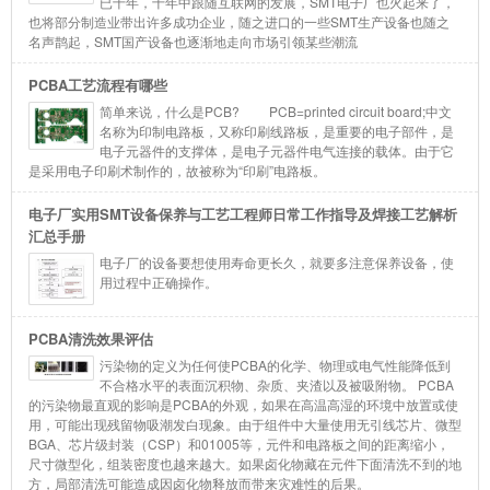
已十年，十年中跟随互联网的发展，SMT电子厂也火起来了，
也将部分制造业带出许多成功企业，随之进口的一些SMT生产设备也随之
名声鹊起，SMT国产设备也逐渐地走向市场引领某些潮流
PCBA工艺流程有哪些
简单来说，什么是PCB? PCB=printed circuit board;中文
名称为印制电路板，又称印刷线路板，是重要的电子部件，是
电子元器件的支撑体，是电子元器件电气连接的载体。由于它
是采用电子印刷术制作的，故被称为“印刷”电路板。
电子厂实用SMT设备保养与工艺工程师日常工作指导及焊接工艺解析
汇总手册
电子厂的设备要想使用寿命更长久，就要多注意保养设备，使
用过程中正确操作。
PCBA清洗效果评估
污染物的定义为任何使PCBA的化学、物理或电气性能降低到
不合格水平的表面沉积物、杂质、夹渣以及被吸附物。 PCBA
的污染物最直观的影响是PCBA的外观，如果在高温高湿的环境中放置或使
用，可能出现残留物吸潮发白现象。由于组件中大量使用无引线芯片、微型
BGA、芯片级封装（CSP）和01005等，元件和电路板之间的距离缩小，
尺寸微型化，组装密度也越来越大。如果卤化物藏在元件下面清洗不到的地
方，局部清洗可能造成因卤化物释放而带来灾难性的后果。