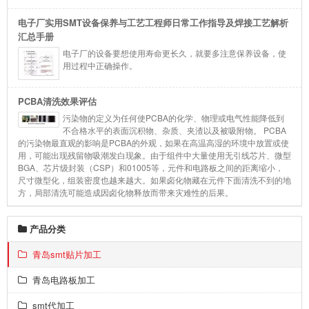
电子厂实用SMT设备保养与工艺工程师日常工作指导及焊接工艺解析
汇总手册
电子厂的设备要想使用寿命更长久，就要多注意保养设备，使
用过程中正确操作。
PCBA清洗效果评估
污染物的定义为任何使PCBA的化学、物理或电气性能降低到
不合格水平的表面沉积物、杂质、夹渣以及被吸附物。 PCBA
的污染物最直观的影响是PCBA的外观，如果在高温高湿的环境中放置或使
用，可能出现残留物吸潮发白现象。由于组件中大量使用无引线芯片、微型
BGA、芯片级封装（CSP）和01005等，元件和电路板之间的距离缩小，
尺寸微型化，组装密度也越来越大。如果卤化物藏在元件下面清洗不到的地
方，局部清洗可能造成因卤化物释放而带来灾难性的后果。
产品分类
青岛smt贴片加工
青岛电路板加工
smt代加工