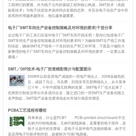
工程师们的重视，作为电子元件的基础工程和核心构成，SMT技术（表面
贴装技术）与电子信息技术保持同步发展的态势，并且在电子信息产业中所
发挥的作用越来越突出，地位越来越重要。
电子厂SMT车间生产设备控制策略及对环境的要求|干货分享
去过电子厂的工友们应该对电子厂SMT车间不陌生吧！那你们知道电子厂
SMT车间生产设备控制策略及对环境的要求吗？为确保SMT生产线工作落
到实处，确保SMT生产线有一个良好的生产和工作环境，下面是小编给大
家整理的电子厂SMT车间生产设备控制策略及对环境的要求，一定要认真
看哦！
SMT／DIP技术-电子厂投资精彩简介与配置图示
2008年以前是房地产成就的一些地产领头人，2008金融危机
后，成就了马云，马化腾，刘强东等互联网领头人，从今算来
已十年，十年中跟随互联网的发展，SMT电子厂也火起来了，
也将部分制造业带出许多成功企业，随之进口的一些SMT生产设备也随之
名声鹊起，SMT国产设备也逐渐地走向市场引领某些潮流
PCBA工艺流程有哪些
简单来说，什么是PCB? PCB=printed circuit board;中文
名称为印制电路板，又称印刷线路板，是重要的电子部件，是
电子元器件的支撑体，是电子元器件电气连接的载体。由于它
是采用电子印刷术制作的，故被称为“印刷”电路板。