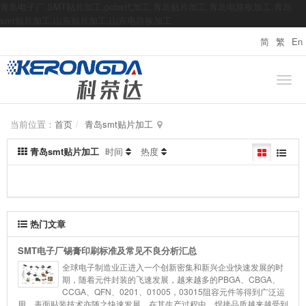
青岛电子厂,SMT贴片加工,pcba代加工,青岛贴片加工,青岛电路板加工,青岛
smt贴片加工,山东贴片加工,山东电路板加工
简
繁
En
当前位置：
首页
青岛smt贴片加工
青岛smt贴片加工
时间
热度
暂时没有记录
热门文章
SMT电子厂锡膏印刷标准及常见不良分析汇总
全球电子制造业正进入一个创新密集和新兴企业快速发展的时
期，随着元件封装的飞速发展，越来越多的PBGA、CBGA、
CCGA、QFN、0201、01005，03015阻容元件等得到广泛运
用，表面贴装技术亦随之快速发展，在其生产过程中，焊接品质越来越受到