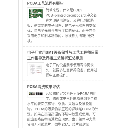
PCBA工艺流程有哪些
简单来说，什么是PCB?
PCB=printed circuit board;中文名
称为印制电路板，又称印刷线路
板，是重要的电子部件，是电子元器件的支撑
体，是电子元器件电气连接的载体。由于它是
采用电子印刷术制作的，故被称为“印刷”电路
板。
电子厂实用SMT设备保养与工艺工程师日常
工作指导及焊接工艺解析汇总手册
电子厂的设备要想使用寿命更长
久，就要多注意保养设备，使用过
程中正确操作。
PCBA清洗效果评估
污染物的定义为任何使PCBA的化
学、物理或电气性能降低到不合格
水平的表面沉积物、杂质、夹渣以及被吸附
物。 PCBA的污染物最直观的影响是PCBA的外
观，如果在高温高湿的环境中放置或使用，可
能出现残留物吸潮发白现象。由于组件中大量
使用无引线芯片、微型BGA、芯片级封装