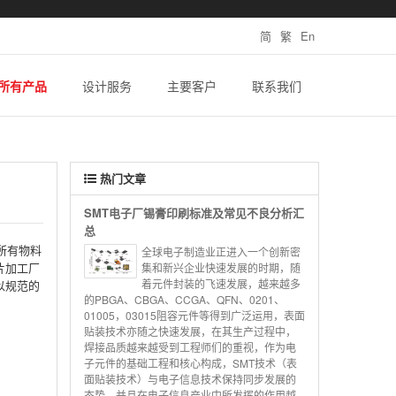
简
繁
En
所有产品
设计服务
主要客户
联系我们
热门文章
SMT电子厂锡膏印刷标准及常见不良分析汇
总
所有物料
全球电子制造业正进入一个创新密
片加工厂
集和新兴企业快速发展的时期，随
着元件封装的飞速发展，越来越多
以规范的
的PBGA、CBGA、CCGA、QFN、0201、
01005，03015阻容元件等得到广泛运用，表面
贴装技术亦随之快速发展，在其生产过程中，
焊接品质越来越受到工程师们的重视，作为电
子元件的基础工程和核心构成，SMT技术（表
面贴装技术）与电子信息技术保持同步发展的
态势，并且在电子信息产业中所发挥的作用越