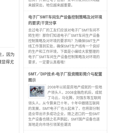
来越突出，地位越来越重要。
电子厂SMT车间生产设备控制策略及对环境
的要求|干货分享
去过电子厂的工友们应该对电子厂SMT车间不
陌生吧！那你们知道电子厂SMT车间生产设备
控制策略及对环境的要求吗？为确保SMT生产
线工作落到实处，确保SMT生产线有一个良好
的生产和工作环境，下面是小编给大家整理的
生，因为
电子厂SMT车间生产设备控制策略及对环境的
理显得尤
要求，一定要认真看哦！
SMT／DIP技术-电子厂投资精彩简介与配置
图示
2008年以前是房地产成就的一些地
产领头人，2008金融危机后，成就
了马云，马化腾，刘强东等互联网
领头人，从今算来已十年，十年中跟随互联网
的发展，SMT电子厂也火起来了，也将部分制
造业带出许多成功企业，随之进口的一些SMT
生产设备也随之名声鹊起，SMT国产设备也逐
渐地走向市场引领某些潮流