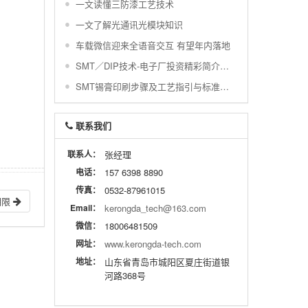
一文读懂三防漆工艺技术
一文了解光通讯光模块知识
车载微信迎来全语音交互 有望年内落地
SMT／DIP技术-电子厂投资精彩简介与配置图示
SMT锡膏印刷步骤及工艺指引与标准及常不良
联系我们
联系人：
张经理
电话：
157 6398 8890
传真：
0532-87961015
期限
Email：
kerongda_tech@163.com
微信：
18006481509
网址：
www.kerongda-tech.com
地址：
山东省青岛市城阳区夏庄街道银
河路368号