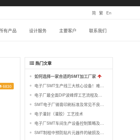
简
繁
En
所有产品
设计服务
主要客户
联系我们
热门文章
如何选择一家合适的SMT加工厂家
电子厂SMT生产线三大核心设备！难得一见的SMT制程关键工艺视频！
6830
电子厂最全面DIP波峰焊工艺流程及波峰焊接的缺陷不良原因分析 !
SMT电子厂锡膏印刷标准及常见不良分析汇总
电子灌封（灌胶）工艺技术
电子厂SMT车间生产设备控制策略及对环境的要求|干货分享
SMT制程中预防贴片元器件的破损及撞件