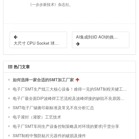
《一步步新技术》杂志社。
AI集成到3D AOI的挑战与考虑因素
大尺寸 CPU Socket 球窝假焊问题研究
热门文章
如何选择一家合适的SMT加工厂家
电子厂SMT生产线三大核心设备！难得一见的SMT制程关键工艺视频！
电子厂最全面DIP波峰焊工艺流程及波峰焊接的缺陷不良原因分析 !
SMT电子厂锡膏印刷标准及常见不良分析汇总
电子灌封（灌胶）工艺技术
电子厂SMT车间生产设备控制策略及对环境的要求|干货分享
SMT制程中预防贴片元器件的破损及撞件