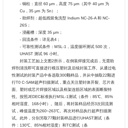
- 铜柱：直径 60 μm，高度 75 μm（其中 40 μm 为
Cu，35 μm 为 Sn）；
- 助焊剂：超低残留免洗型 Indium NC-26-A 和 NC-
26S；
- 浸蘸槽：深度 35 μm；
- 回流条件：详见表4；
- 可靠性测试条件：MSL-1，温度循环测试 500 次，
UHAST 测试 96 小时。
封装工艺如上文图2所示，在倒装焊接完成后，无需助
焊剂清洗即可直接进行模压塑封及后续封装工序。从通过电
性测试的封装产品中各选取300颗样品，并从中抽取22颗进
行T0 C-SAM超声扫描测试，重点关注塑封体开裂、芯片表
面、塑封或芯片焊接区域以及框架连筋区域的表面断裂特
性。按照JEDEC标准执行MSL-1测试（条件：85℃、85%
相对湿度、168小时）。随后，将封装样品经历3次回流测
试，峰值温度为260~263℃。再次对样品执行超声扫描测
试。此外，分别另取77颗封装样品进行UHAST测试（条
件：130℃、85%相对湿度）和TC测试（条