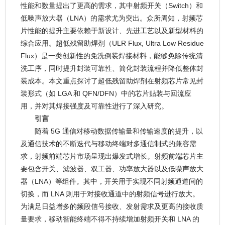
性能和数量提出了更高的需求，其中射频开关（Switch）和
低噪声放大器（LNA）的需求尤为突出。众所周知，射频芯
片性能的提升主要依赖于新设计、先进工艺以及新型材料的
综合应用。超低残留助焊剂（ULR Flux, Ultra Low Residue
Flux）是一类创新性的免洗倒装焊接材料，能够免除传统清
洗工序，同时提升封装可靠性、简化封装流程并降低整体封
装成本。本文重点探讨了超低残留助焊剂在射频芯片常见封
装形式（如 LGA 和 QFN/DFN）中的芯片贴装与回流应
用，并对其焊接强度及可靠性进行了深入研究。
引言
随着 5G 通信对移动数据传输量和传输速度的提升，以
及通信技术的不断迭代与移动终端对多通信制式的兼容需
求，射频前端芯片市场呈现出爆发式增长。射频前端芯片主
要包含开关、滤波器、双工器、功率放大器以及低噪声放大
器（LNA）等组件。其中，开关用于实现不同射频通道间的
切换，而 LNA 则用于对接收通道中的射频信号进行放大。
为满足日益增多的频段信号接收、发射需求及更高的接收质
量要求，移动智能终端不得不持续增加射频开关和 LNA 的