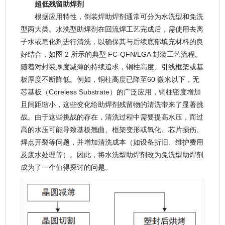
超低残留助焊剂
根据应用特性，倒装焊助焊剂通常可分为水洗型和免洗
型两大类。水洗型助焊剂在回流焊工艺完成后，需使用去离
子水或皂化剂进行清洗，以确保其与后续底部填充材料的良
好结合，如图 2 所示的典型 FC-QFN/LGA 封装工艺流程。
随着对封装厚度减薄的持续追求，铜柱高度、引线框架或基
板厚度不断降低。例如，铜柱高度已降至60 微米以下，无
芯基板（Coreless Substrate）的广泛应用，铜柱密度增加
且间距缩小，这些变化给助焊剂残留物的清洗带来了显著挑
战。由于这些挑战的存在，清洗过程中需要提高水压，而过
高的水压可能导致基板翘曲、框架变形或氧化、芯片损伤、
焊点开裂等问题，并增加清洗成本（如设备折旧、维护费用
及废水处理等）。因此，将水洗型助焊剂改为免洗型助焊剂
成为了一个值得探讨的问题。