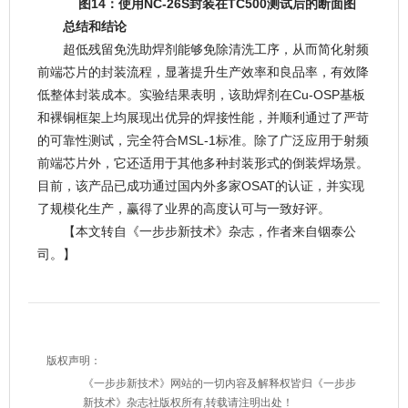
图14：使用NC-26S封装在TC500测试后的断面图
总结和结论
超低残留免洗助焊剂能够免除清洗工序，从而简化射频
前端芯片的封装流程，显著提升生产效率和良品率，有效降
低整体封装成本。实验结果表明，该助焊剂在Cu-OSP基板
和裸铜框架上均展现出优异的焊接性能，并顺利通过了严苛
的可靠性测试，完全符合MSL-1标准。除了广泛应用于射频
前端芯片外，它还适用于其他多种封装形式的倒装焊场景。
目前，该产品已成功通过国内外多家OSAT的认证，并实现
了规模化生产，赢得了业界的高度认可与一致好评。
【本文转自《一步步新技术》杂志，作者来自铟泰公
司。】
版权声明：
《一步步新技术》网站的一切内容及解释权皆归《一步步
新技术》杂志社版权所有,转载请注明出处！