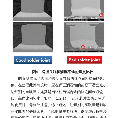
图4：润湿良好和润湿不佳的焊点比较
图 5 则显示了因润湿过度而导致的焊点间桥接短路现
象。在处理此类情况时，应在保证润湿性的前提下适当减少
助焊剂的蘸取量，尤其是当铜柱与锡合金凸块之间未镀镍
层、高度比例较小（如小于 1.2:1），或者芯片线路层缺乏
钝化层时，需格外注意。综上所述，助焊剂的蘸取量是影响
润湿能力的关键因素，而蘸取量主要取决于倒装焊设备中浸