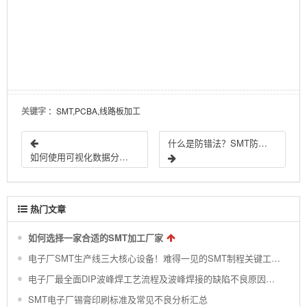
关键字
：SMT,PCBA,线路板加工
什么是防错法？SMT防错方法有哪些？结合案例分析！
如何使用可视化数据分析提升SMT生产效率?
热门文章
如何选择一家合适的SMT加工厂家
电子厂SMT生产线三大核心设备！难得一见的SMT制程关键工艺视频！
电子厂最全面DIP波峰焊工艺流程及波峰焊接的缺陷不良原因分析 !
SMT电子厂锡膏印刷标准及常见不良分析汇总