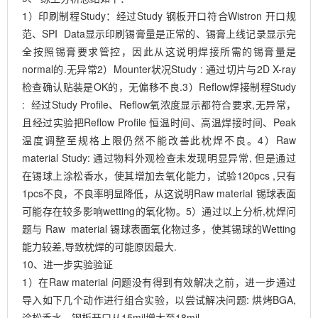
1）印刷制程Study：经过Study 钢板开口符合Wistron
开口规
范、SPI Data显示印刷锡膏量是正常的、锡膏上线记录显示完
全按照锡膏要求管控，因此从这说明焊接所需的锡膏量是
normal的.无异常2）Mounter状况Study : 通过切片与2D X-ray
检查确认贴装是OK的，无偏移不良.3）Reflow焊接制程Study
: 经过Study Profile、Reflow氧浓度显示都符合要求,无异常，
且经过实验把Reflow Profile 恒温时间、高温焊接时间、Peak
温度调整至规格上限仍然不能改善此枕焊不良。4）Raw
material Study: 通过物料外观检查未发现明显异常, 但是通过
在锡球上涂松香水，使其增加去氧化能力，试验120pcs ,只有
1pcs不良，不良率明显降低，从这说明Raw material 锡球表面
可能存在较多影响wetting的氧化物。5）通过以上分析,枕焊问
题与 Raw material 锡球表面氧化物过多，使其锡球的Wetting
能力较差,导致枕焊的可能原因最大.
10、进一步实验验证
1）在Raw material 问题没有得到有效解决之前，进一步通过
导入如下几个动作进行组合实验，以尝试解决问题: 烘烤BGA,
涂松香水，钢板开口从15mil增大至18mil.