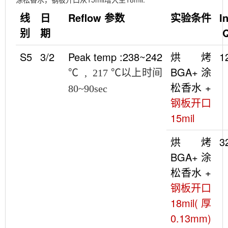
线
日
Reflow
参数
实验条件
I
别
期
Q
S5
3/2
Peak temp :238~242
烘烤
1
BGA+
涂
℃
, 217
℃以上时间
松香水
+
80~90sec
钢板开口
15mil
烘烤
3
BGA+
涂
松香水
+
钢板开口
18mil(
厚
0.13mm)