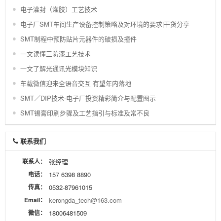
电子灌封（灌胶）工艺技术
电子厂SMT车间生产设备控制策略及对环境的要求|干货分享
SMT制程中预防贴片元器件的破损及撞件
一文读懂三防漆工艺技术
一文了解光通讯光模块知识
车载微信迎来全语音交互 有望年内落地
SMT／DIP技术-电子厂投资精彩简介与配置图示
SMT锡膏印刷步骤及工艺指引与标准及常不良
联系我们
联系人：
张经理
电话：
157 6398 8890
传真：
0532-87961015
Email：
kerongda_tech@163.com
微信：
18006481509