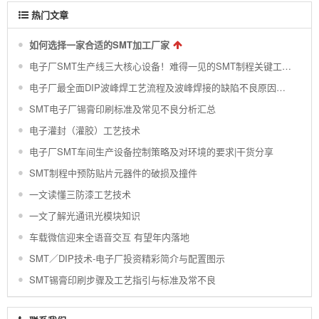
热门文章
如何选择一家合适的SMT加工厂家
电子厂SMT生产线三大核心设备！难得一见的SMT制程关键工艺视频！
电子厂最全面DIP波峰焊工艺流程及波峰焊接的缺陷不良原因分析 !
SMT电子厂锡膏印刷标准及常见不良分析汇总
电子灌封（灌胶）工艺技术
电子厂SMT车间生产设备控制策略及对环境的要求|干货分享
SMT制程中预防贴片元器件的破损及撞件
一文读懂三防漆工艺技术
一文了解光通讯光模块知识
车载微信迎来全语音交互 有望年内落地
SMT／DIP技术-电子厂投资精彩简介与配置图示
SMT锡膏印刷步骤及工艺指引与标准及常不良