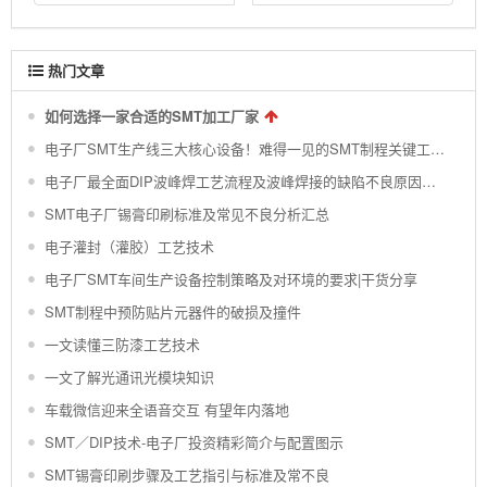
热门文章
如何选择一家合适的SMT加工厂家
电子厂SMT生产线三大核心设备！难得一见的SMT制程关键工艺视频！
电子厂最全面DIP波峰焊工艺流程及波峰焊接的缺陷不良原因分析 !
SMT电子厂锡膏印刷标准及常见不良分析汇总
电子灌封（灌胶）工艺技术
电子厂SMT车间生产设备控制策略及对环境的要求|干货分享
SMT制程中预防贴片元器件的破损及撞件
一文读懂三防漆工艺技术
一文了解光通讯光模块知识
车载微信迎来全语音交互 有望年内落地
SMT／DIP技术-电子厂投资精彩简介与配置图示
SMT锡膏印刷步骤及工艺指引与标准及常不良